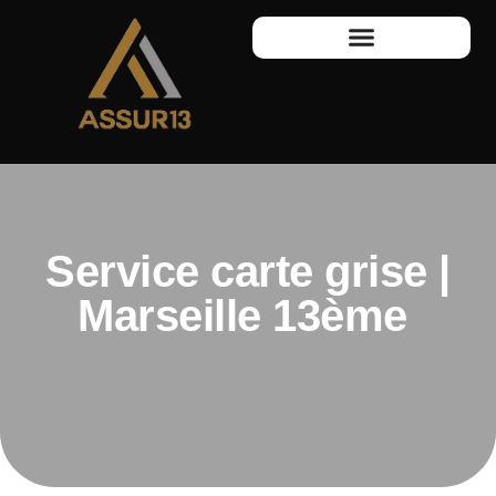
Service carte grise |
Marseille 13ème