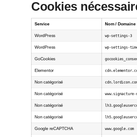
Cookies nécessair
Service
Nom / Domaine
WordPress
wp-settings-3
WordPress
wp-settings-tim
GoCookies
gocookies_conse
Elementor
cdn.elementor.c
Non catégorisé
cdn.lordicon.co
Non catégorisé
www.signacture-
Non catégorisé
lh3.googleuserc
Non catégorisé
lh5.googleuserc
Google reCAPTCHA
www.google.com