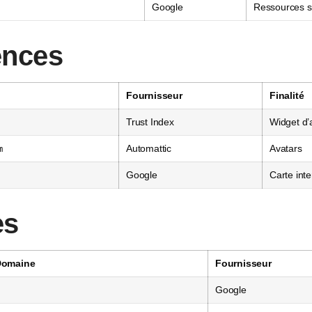
Google
Ressources s
ences
Fournisseur
Finalité
Trust Index
Widget d’a
Automattic
Avatars
m
Google
Carte inte
es
Domaine
Fournisseur
Google