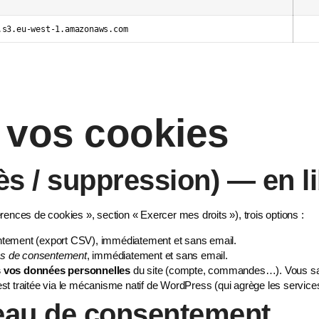
.s3.eu-west-1.amazonaws.com
e vos cookies
ès / suppression) — en l
rences de cookies »
, section « Exercer mes droits »), trois options :
ntement (export CSV), immédiatement et sans email.
s de consentement
, immédiatement et sans email.
s vos données personnelles
du site (compte, commandes…). Vous sai
st traitée via le mécanisme natif de WordPress (qui agrège les service
deau de consentement