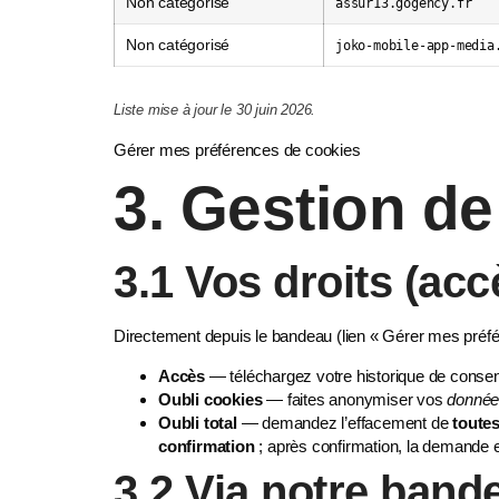
Non catégorisé
assur13.gogency.fr
Non catégorisé
joko-mobile-app-media
Liste mise à jour le 30 juin 2026.
Gérer mes préférences de cookies
3. Gestion d
3.1 Vos droits (acc
Directement depuis le bandeau (lien
« Gérer mes préfé
Accès
— téléchargez votre historique de conse
Oubli cookies
— faites anonymiser vos
donnée
Oubli total
— demandez l’effacement de
toute
confirmation
; après confirmation, la demande e
3.2 Via notre ban