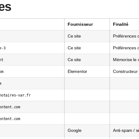
es
Fournisseur
Finalité
Ce site
Préférences d
Ce site
Préférences d
e-3
Ce site
Mémorise le 
nt
Elementor
Constructeur
om
m
notaires-var.fr
ontent.com
ontent.com
Google
Anti-spam / s