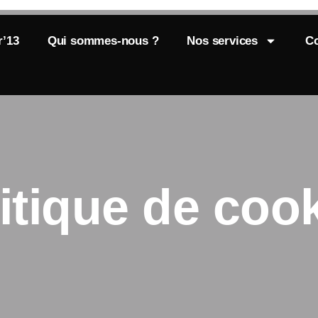
r’13
Qui sommes-nous ?
Nos services
Co
itique de coo