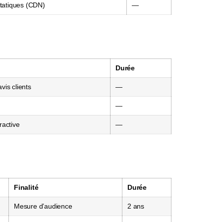
tatiques (CDN)
—
Durée
vis clients
—
—
ractive
—
Finalité
Durée
Mesure d’audience
2 ans