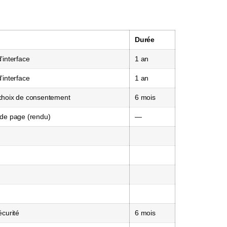
Durée
’interface
1 an
’interface
1 an
choix de consentement
6 mois
 de page (rendu)
—
écurité
6 mois