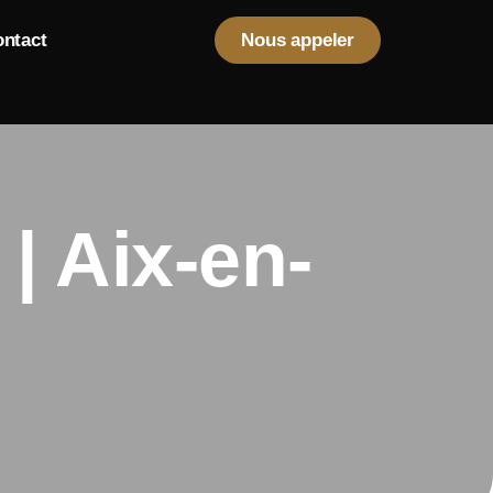
ntact
Nous appeler
| Aix-en-