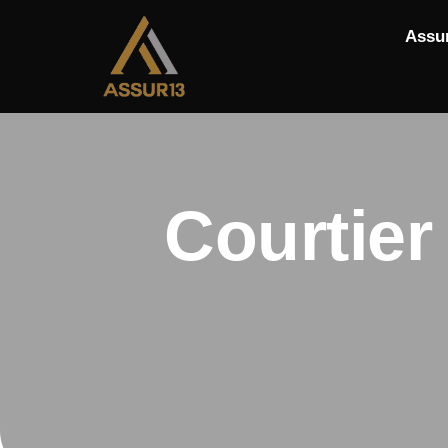
Assu
Courtier