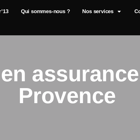
r’13
Qui sommes-nous ?
Nos services
Co
 en assurance 
Provence