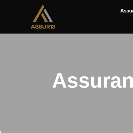
Assu
Assuran