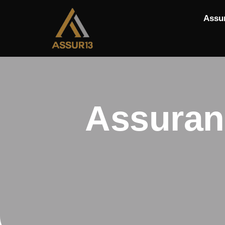
Assu
Assuranc