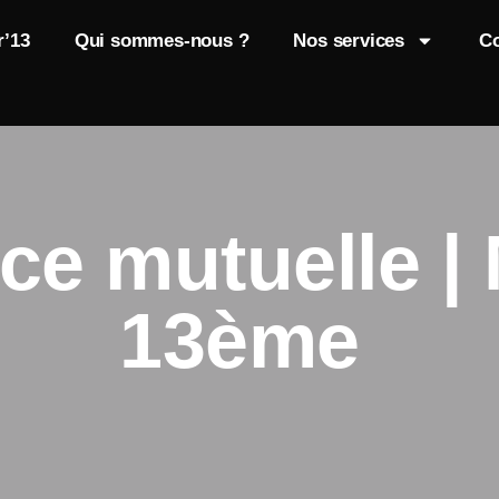
r’13
Qui sommes-nous ?
Nos services
Co
e mutuelle | 
13ème