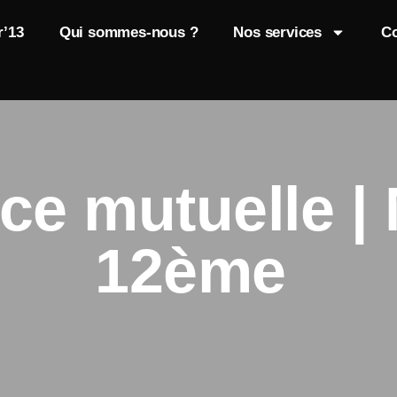
r’13
Qui sommes-nous ?
Nos services
Co
e mutuelle | 
12ème