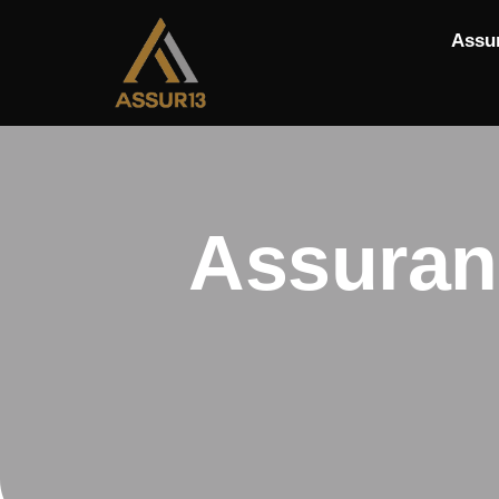
Assu
Assuranc