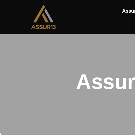
Assu
Assur