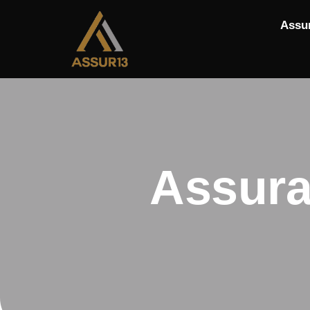
Assu
Assura