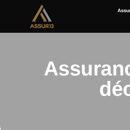
Assu
Assuranc
déc