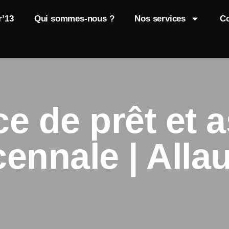
r’13
Qui sommes-nous ?
Nos services
Co
e de prêt et 
ennale | All